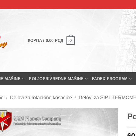
0
КОРПА /
0.00
РСД
NE MAŠINE
POLJOPRIVREDNE MAŠINE
FADEX PROGRAM
ne
/
Delovi za rotacione kosačice
/
Delovi za SIP i TERMOM
Po
60