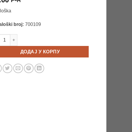
loška
aloški broj:
700109
loška 70-0109 количина
ДОДАЈ У КОРПУ