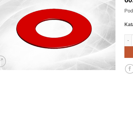
Pod
Kat
Pod