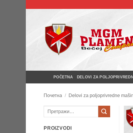
Прескочи
на
садржај
POČETNA
DELOVI ZA POLJOPRIVRED
Почетна
/
Delovi za poljoprivredne maši
Претрага
за:
PROIZVODI