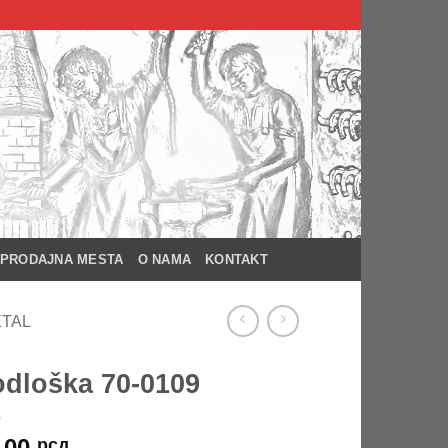
PRODAJNA MESTA
O NAMA
KONTAKT
ETAL
dloška 70-0109
.00
рсд