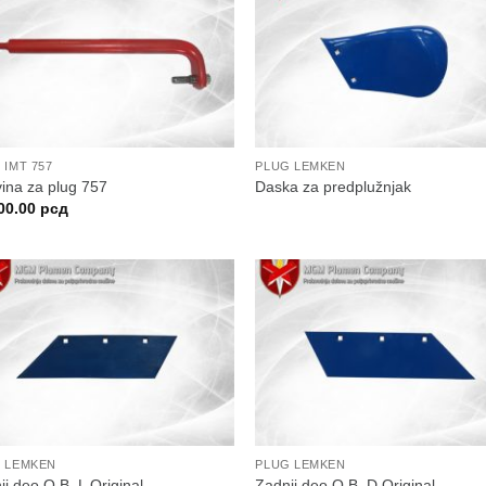
 IMT 757
PLUG LEMKEN
ina za plug 757
Daska za predplužnjak
00.00
рсд
 LEMKEN
PLUG LEMKEN
ji deo O.B. L Original
Zadnji deo O.B. D Original