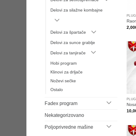
Delovi za silažne kombajne
PLUG
Raon
2,00
Delovi za špartače
Delovi za sunce grablje
Delovi za tanjirače
Hobi program
Klinovi za drljače
Noževi sečke
Ostalo
PLUG
Fadex program
Nosa
10,0
Nekategorizovano
Poljoprivredne mašine