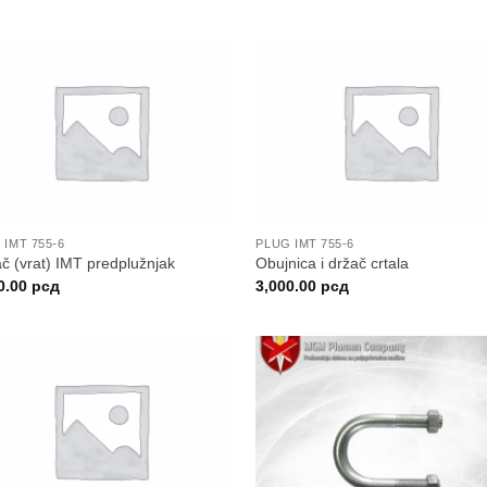
 IMT 755-6
PLUG IMT 755-6
č (vrat) IMT predplužnjak
Obujnica i držač crtala
0.00
рсд
3,000.00
рсд