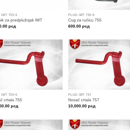
 IMT 755-6
PLUG IMT 755-6
ik za predplužnjak IMT
Cug za ručicu 755
0.00
рсд
600.00
рсд
 IMT 755-6
PLUG IMT 757
č crtala 755
Nosač crtala 757
00.00
рсд
10,000.00
рсд