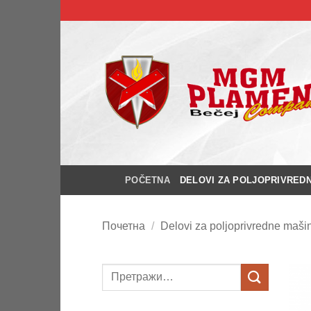
Прескочи
на
садржај
POČETNA
DELOVI ZA POLJOPRIVRED
Почетна
/
Delovi za poljoprivredne maši
Претрага
за: