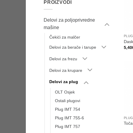
PROIZVODI
Delovi za poljoprivredne
mašine
PLUG
Čekići za malčer
Dask
Delovi za berače i tarupe
5,40
Delovi za frezu
Delovi za krupare
Delovi za plug
OLT Osjek
Ostali plugovi
Plug IMT 754
Plug IMT 755-6
PLUG
Toč
Plug IMT 757