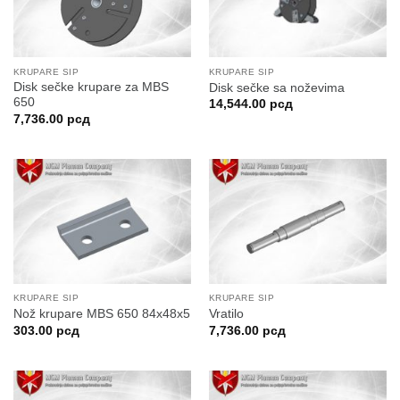
KRUPARE SIP
KRUPARE SIP
Disk sečke krupare za MBS
Disk sečke sa noževima
650
14,544.00
рсд
7,736.00
рсд
KRUPARE SIP
KRUPARE SIP
Nož krupare MBS 650 84x48x5
Vratilo
303.00
рсд
7,736.00
рсд