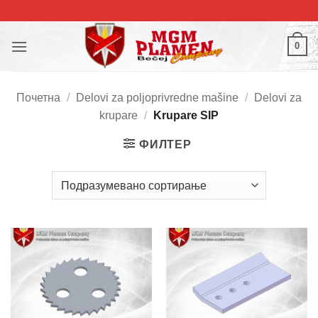
Прескочи
на
садржај
0
Почетна
/
Delovi za poljoprivredne mašine
/
Delovi za
krupare
/
Krupare SIP
ФИЛТЕР