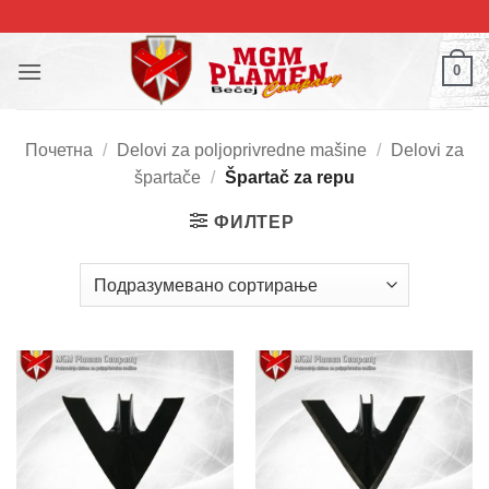
Прескочи
на
садржај
0
Почетна
/
Delovi za poljoprivredne mašine
/
Delovi za
špartače
/
Špartač za repu
ФИЛТЕР