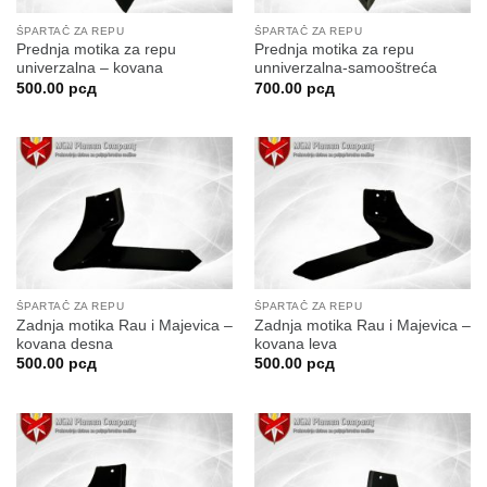
ŠPARTAČ ZA REPU
ŠPARTAČ ZA REPU
Prednja motika za repu
Prednja motika za repu
univerzalna – kovana
unniverzalna-samooštreća
500.00
рсд
700.00
рсд
ŠPARTAČ ZA REPU
ŠPARTAČ ZA REPU
Zadnja motika Rau i Majevica –
Zadnja motika Rau i Majevica –
kovana desna
kovana leva
500.00
рсд
500.00
рсд