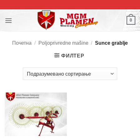
Прескочи
на
садржај
0
Почетна
/
Poljoprivredne mašine
/
Sunce grablje
ФИЛТЕР